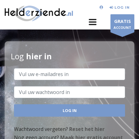
LOG IN
GRATIS
ACCOUNT
Log
hier in
Wachtwoord vergeten?
Reset het hier
Nog geen account?
Maak hier gratis account