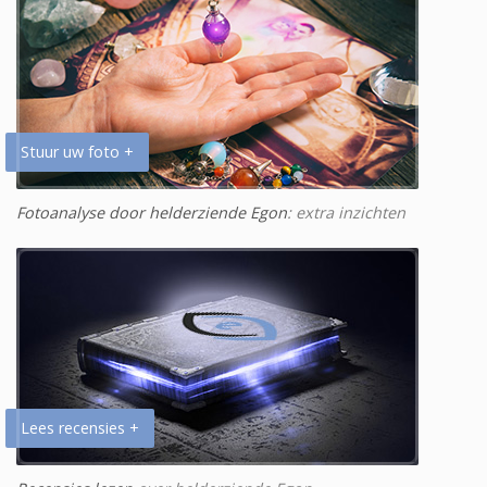
Stuur uw foto +
Fotoanalyse door helderziende Egon
: extra inzichten
Lees recensies +