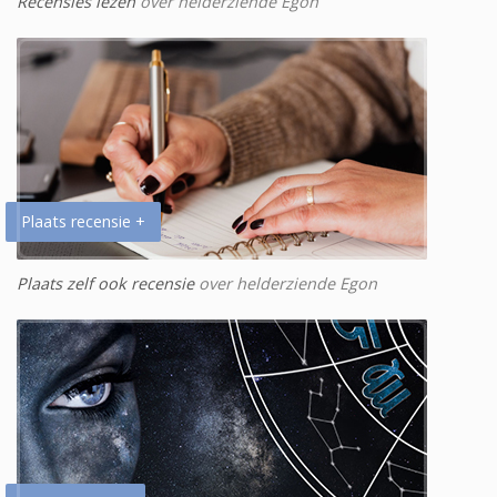
Recensies lezen
over helderziende Egon
Plaats recensie +
Plaats zelf ook recensie
over helderziende Egon