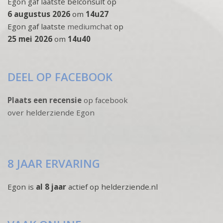
Egon gaf laatste belconsult op
6 augustus 2026
om
14u27
Egon gaf laatste
mediumchat
op
25 mei 2026
om
14u40
DEEL OP FACEBOOK
Plaats een recensie
op facebook
over helderziende Egon
8 JAAR ERVARING
Egon is
al 8 jaar
actief op helderziende.nl