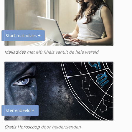
Start mailadvies +
Mailadvies
met MB Rhais vanuit de hele wereld
Sterrenbeeld +
Gratis Horoscoop
door helderzienden