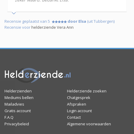
Recensie geplaatst van 5
door Elsa
(uit Tubbergen)
Recensie voor
helderziende Vera Ann
Helderzienden
Helderziende zoeken
Mediums bellen
Chatgesprek
Mailadvies
Afspraken
Gratis account
Login account
F.A.Q
Contact
Privacybeleid
Algemene voorwaarden