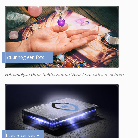
Stuur nog een foto +
Fotoanalyse door helderziende Vera Ann
: extra inzichten
Lees recensies +