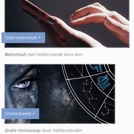
Start belconsult +
Belconsult
met helderziende Vera Ann
Sterrenbeeld +
Gratis Horoscoop
door helderzienden