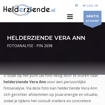
LOG IN
GRATIS
ACCOUNT
HELDERZIENDE VERA ANN
FOTOANALYSE - PIN 2698
U staat op het punt uw foto veilig door te sturen naar
helderziende Vera Ann
voor een persoonlijke
fotoanalyse. Via deze foto kan helderziende Vera Ann
zich gerichter afstemmen op jouw energie en situatie,
zodat je tijdens het consult snellere en concretere