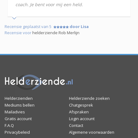
coach. Je bent voor mij een held.
Recensie geplaatst van 5
door Lisa
Recensie voor
helderziende Rob Merlijn
Helderzienden
Helderziende zoeken
Mediums bellen
Chatgesprek
Mailadvies
Afspraken
Gratis account
Login account
F.A.Q
Contact
Privacybeleid
Algemene voorwaarden