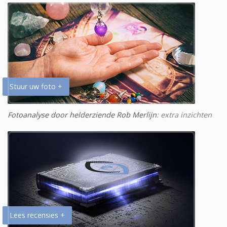
Stuur uw foto +
Fotoanalyse door helderziende Rob Merlijn
: extra inzichten
Lees recensies +