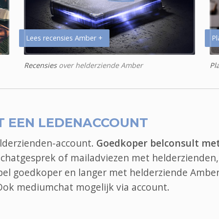
Lees recensies Amber +
Pl
Recensies
over helderziende Amber
Pl
T EEN LEDENACCOUNT
elderzienden-account.
Goedkoper belconsult me
, chatgesprek of mailadviezen met helderzienden, 
, bel goedkoper en langer met helderziende Amber
 Ook
mediumchat
mogelijk via account.