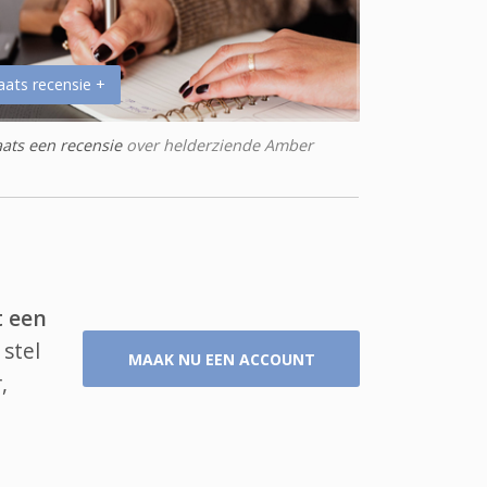
aats recensie +
aats een recensie
over helderziende Amber
t een
stel
MAAK NU EEN ACCOUNT
,