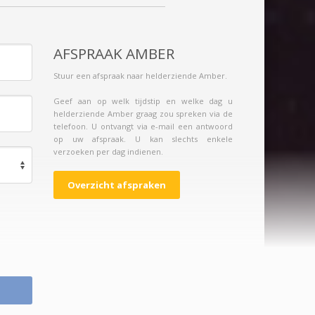
AFSPRAAK AMBER
Stuur een afspraak naar helderziende Amber.
Geef aan op welk tijdstip en welke dag u
helderziende Amber graag zou spreken via de
telefoon. U ontvangt via e-mail een antwoord
op uw afspraak. U kan slechts enkele
verzoeken per dag indienen.
Overzicht afspraken