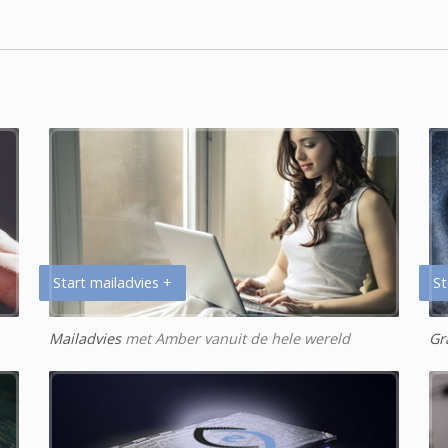
Start mailadvies +
St
Mailadvies
met Amber vanuit de hele wereld
Gr