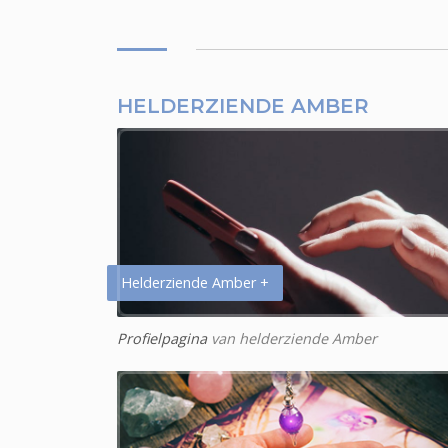
HELDERZIENDE AMBER
Helderziende Amber +
Profielpagina
van helderziende Amber