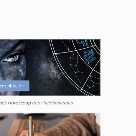
errenbeeld +
atis Horoscoop
door helderzienden