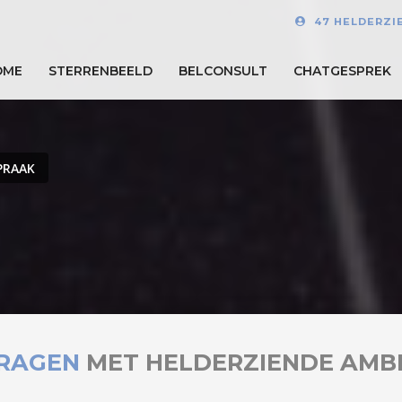
47 HELDERZI
OME
STERRENBEELD
BELCONSULT
CHATGESPREK
PRAAK
RAGEN
MET HELDERZIENDE AMB