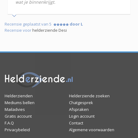
wat je binnenkrijgt.
Recensie geplaatst van 5
door L
Recensie voor
helderziende Desi
Helderzienden
Helderziende zoeken
Mediums bellen
Chatgesprek
Mailadvies
Afspraken
Gratis account
Login account
F.A.Q
Contact
Privacybeleid
Algemene voorwaarden