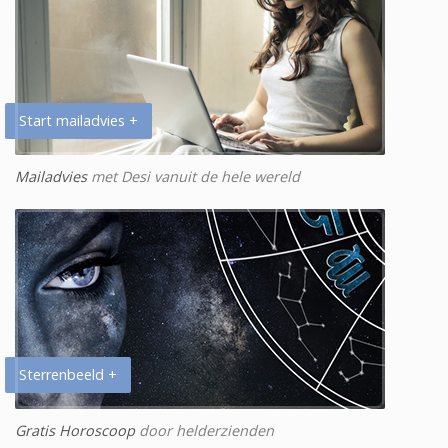
Start mailadvies +
Mailadvies
met Desi vanuit de hele wereld
Sterrenbeeld +
Gratis Horoscoop
door helderzienden