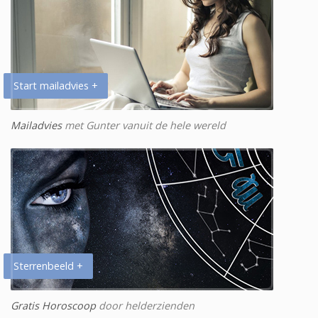
Start mailadvies +
Mailadvies
met Gunter vanuit de hele wereld
Sterrenbeeld +
Gratis Horoscoop
door helderzienden