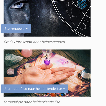
Sterrenbeeld +
Gratis Horoscoop
door helderzienden
Stuur een foto naar helderziende Ilse +
Fotoanalyse door helderziende Ilse