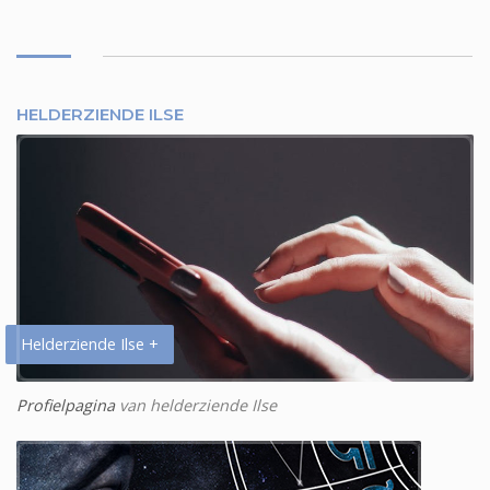
HELDERZIENDE ILSE
Helderziende Ilse +
Profielpagina
van helderziende Ilse