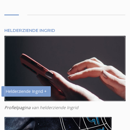
HELDERZIENDE INGRID
Helderziende Ingrid +
Profielpagina
van helderziende Ingrid