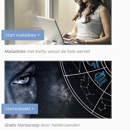
Start mailadvies +
Mailadvies
met Kathy vanuit de hele wereld
Sterrenbeeld +
Gratis Horoscoop
door helderzienden