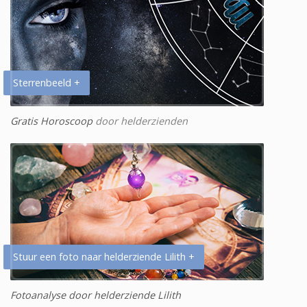
Sterrenbeeld +
Gratis Horoscoop
door helderzienden
Stuur een foto naar helderziende Lilith +
Fotoanalyse door helderziende Lilith