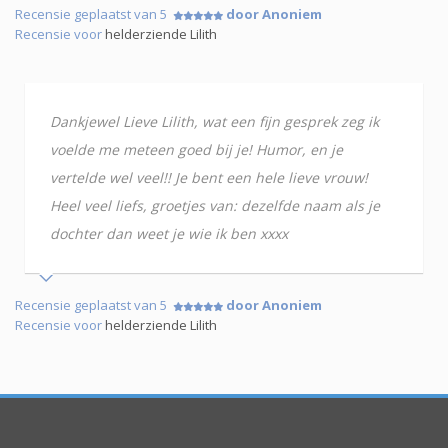
Recensie geplaatst van 5
door Anoniem
Recensie voor
helderziende Lilith
Dankjewel Lieve Lilith, wat een fijn gesprek zeg ik
voelde me meteen goed bij je! Humor, en je
vertelde wel veel!! Je bent een hele lieve vrouw!
Heel veel liefs, groetjes van: dezelfde naam als je
dochter dan weet je wie ik ben xxxx
Recensie geplaatst van 5
door Anoniem
Recensie voor
helderziende Lilith