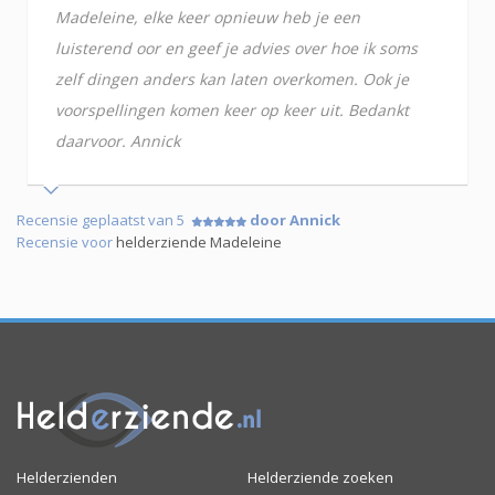
Madeleine, elke keer opnieuw heb je een
luisterend oor en geef je advies over hoe ik soms
zelf dingen anders kan laten overkomen. Ook je
voorspellingen komen keer op keer uit. Bedankt
daarvoor. Annick
Recensie geplaatst van 5
door Annick
Recensie voor
helderziende Madeleine
Helderzienden
Helderziende zoeken