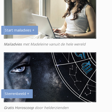
Start mailadvies +
Mailadvies
met Madeleine vanuit de hele wereld
Sterrenbeeld +
Gratis Horoscoop
door helderzienden