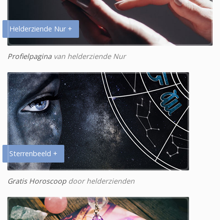
Helderziende Nur +
Profielpagina
van helderziende Nur
Sterrenbeeld +
Gratis Horoscoop
door helderzienden