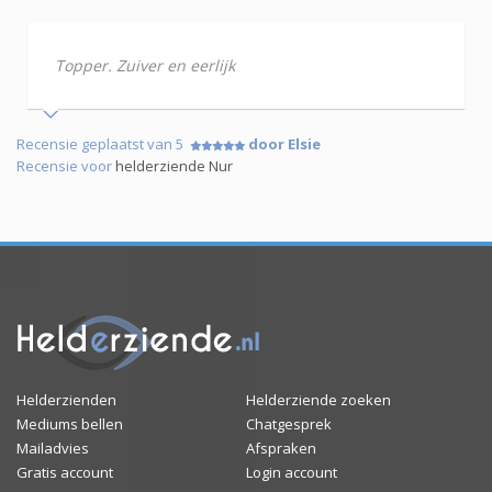
Topper. Zuiver en eerlijk
Recensie geplaatst van 5
door Elsie
Recensie voor
helderziende Nur
Helderzienden
Helderziende zoeken
Mediums bellen
Chatgesprek
Mailadvies
Afspraken
Gratis account
Login account