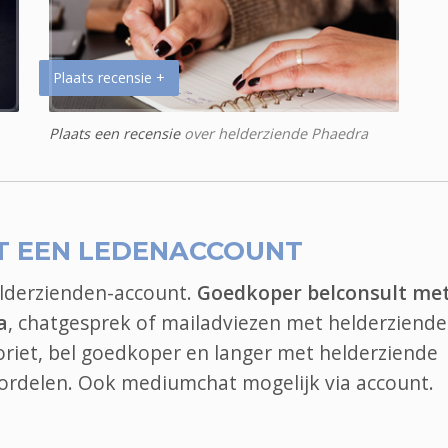
Plaats recensie +
Plaats een recensie
over helderziende Phaedra
T EEN LEDENACCOUNT
elderzienden-account.
Goedkoper belconsult me
a
, chatgesprek of mailadviezen met helderziende
voriet, bel goedkoper en langer met helderziende
oordelen. Ook
mediumchat
mogelijk via account.