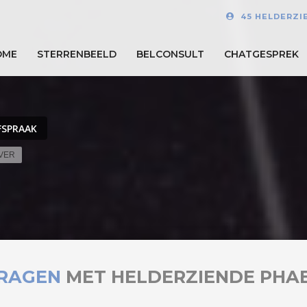
45 HELDERZI
OME
STERRENBEELD
BELCONSULT
CHATGESPREK
FSPRAAK
EVER
RAGEN
MET HELDERZIENDE PHA