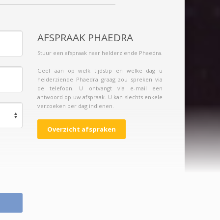
AFSPRAAK PHAEDRA
Stuur een afspraak naar helderziende Phaedra.
Geef aan op welk tijdstip en welke dag u
helderziende Phaedra graag zou spreken via
de telefoon. U ontvangt via e-mail een
antwoord op uw afspraak. U kan slechts enkele
verzoeken per dag indienen.
Overzicht afspraken