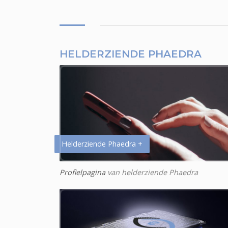
HELDERZIENDE PHAEDRA
Helderziende Phaedra +
Profielpagina
van helderziende Phaedra