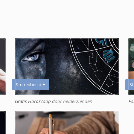
Sterrenbeeld +
St
Gratis Horoscoop
door helderzienden
Fo