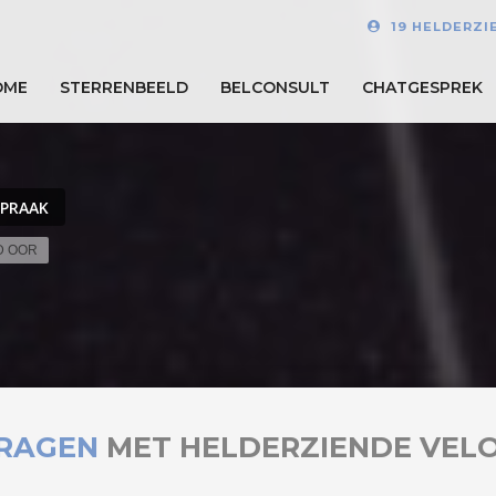
19 HELDERZI
OME
STERRENBEELD
BELCONSULT
CHATGESPREK
SPRAAK
D OOR
RAGEN
MET HELDERZIENDE VEL