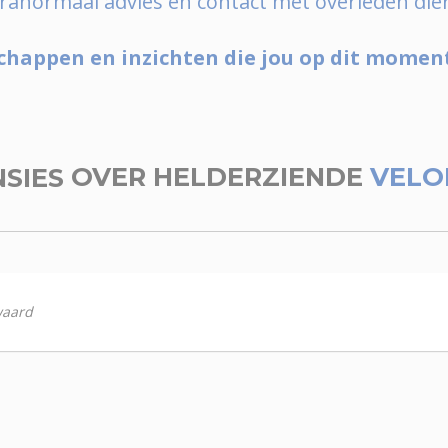
paranormaal advies en contact met overleden di
happen en inzichten die jou op dit momen
NSIES
OVER HELDERZIENDE
VELO
waard