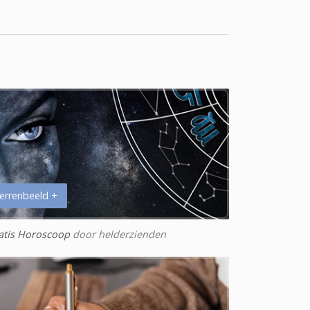
errenbeeld +
atis Horoscoop
door helderzienden