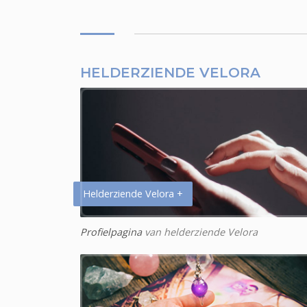
HELDERZIENDE VELORA
Helderziende Velora +
Profielpagina
van helderziende Velora