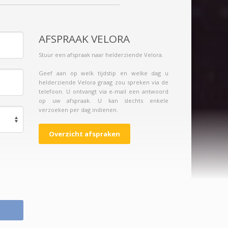
AFSPRAAK VELORA
Stuur een afspraak naar helderziende Velora.
Geef aan op welk tijdstip en welke dag u
helderziende Velora graag zou spreken via de
telefoon. U ontvangt via e-mail een antwoord
op uw afspraak. U kan slechts enkele
verzoeken per dag indienen.
Overzicht afspraken