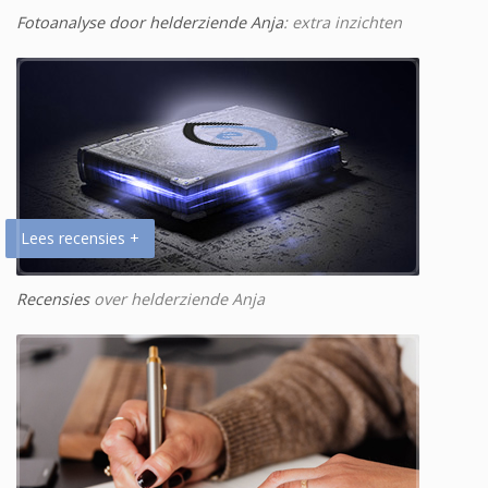
Fotoanalyse door helderziende Anja
: extra inzichten
Lees recensies +
Recensies
over helderziende Anja