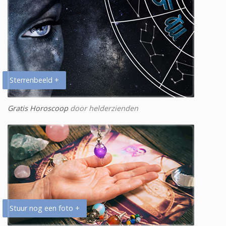
Sterrenbeeld +
Gratis Horoscoop
door helderzienden
Stuur nog een foto +