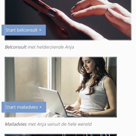
Start belconsult +
Belconsult
met helderziende Anja
Start mailadvies +
Mailadvies
met Anja vanuit de hele wereld