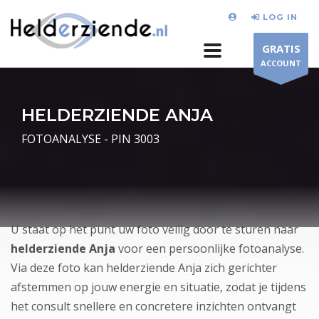
LOG IN
GRATIS
ACCOUNT
HELDERZIENDE ANJA
FOTOANALYSE - PIN 3003
U staat op het punt uw foto veilig door te sturen naar
helderziende Anja
voor een persoonlijke fotoanalyse.
Via deze foto kan helderziende Anja zich gerichter
afstemmen op jouw energie en situatie, zodat je tijdens
het consult snellere en concretere inzichten ontvangt