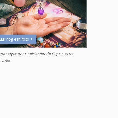
uur nog een foto +
toanalyse door helderziende Gypsy
: extra
zichten