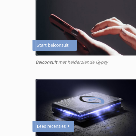
Start belconsult +
Belconsult
met helderziende Gypsy
Lees recensies +