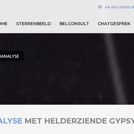
46 HELDERZI
OME
STERRENBEELD
BELCONSULT
CHATGESPREK
OANALYSE
ALYSE
MET HELDERZIENDE GYPS