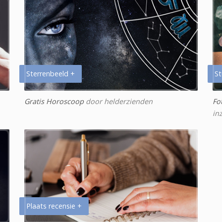
Sterrenbeeld +
St
Gratis Horoscoop
door helderzienden
Fo
in
Plaats recensie +