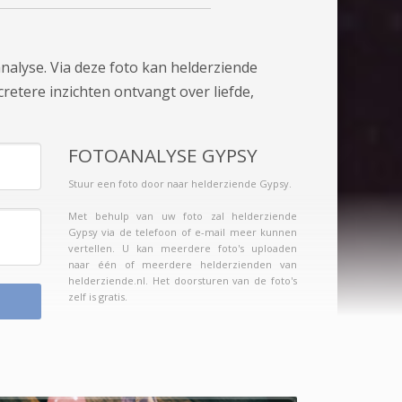
nalyse. Via deze foto kan helderziende
cretere inzichten ontvangt over liefde,
FOTOANALYSE GYPSY
Stuur een foto door naar helderziende Gypsy.
Met behulp van uw foto zal helderziende
Gypsy via de telefoon of e-mail meer kunnen
vertellen. U kan meerdere foto's uploaden
naar één of meerdere helderzienden van
helderziende.nl. Het doorsturen van de foto's
zelf is gratis.