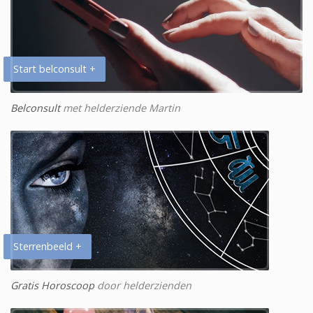
Start belconsult +
Belconsult
met helderziende Martin
Sterrenbeeld +
Gratis Horoscoop
door helderzienden