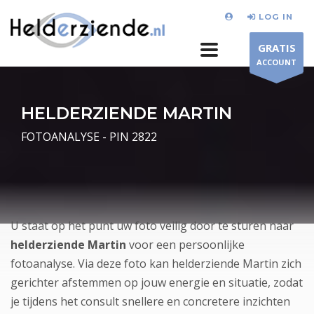
LOG IN
GRATIS
ACCOUNT
HELDERZIENDE MARTIN
FOTOANALYSE - PIN 2822
U staat op het punt uw foto veilig door te sturen naar
helderziende Martin
voor een persoonlijke
fotoanalyse. Via deze foto kan helderziende Martin zich
gerichter afstemmen op jouw energie en situatie, zodat
je tijdens het consult snellere en concretere inzichten