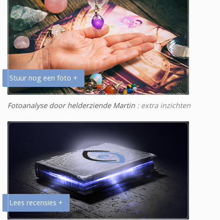
Stuur nog een foto +
Fotoanalyse door helderziende Martin
: extra inzichten
Lees recensies +