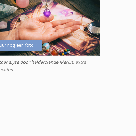
uur nog een foto +
toanalyse door helderziende Merlin
: extra
zichten