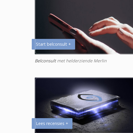
Start belconsult +
Belconsult
met helderziende Merlin
Lees recensies +