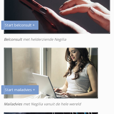
Start belconsult +
Belconsult
met helderziende Negilia
Start mailadvies +
Mailadvies
met Negilia vanuit de hele wereld