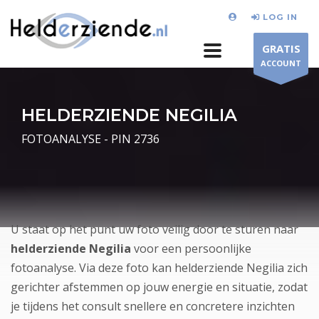
LOG IN
GRATIS
ACCOUNT
HELDERZIENDE NEGILIA
FOTOANALYSE - PIN 2736
U staat op het punt uw foto veilig door te sturen naar
helderziende Negilia
voor een persoonlijke
fotoanalyse. Via deze foto kan helderziende Negilia zich
gerichter afstemmen op jouw energie en situatie, zodat
je tijdens het consult snellere en concretere inzichten