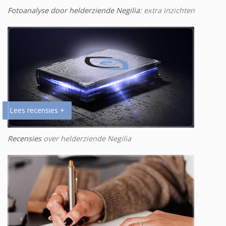
Fotoanalyse door helderziende Negilia
: extra inzichten
Lees recensies +
Recensies
over helderziende Negilia