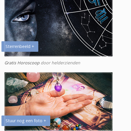
Sterrenbeeld +
Gratis Horoscoop
door helderzienden
Stuur nog een foto +