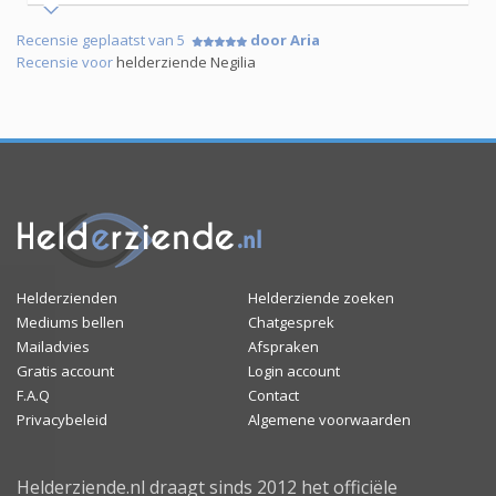
Recensie geplaatst van 5
door Aria
Recensie voor
helderziende Negilia
Helderzienden
Helderziende zoeken
Mediums bellen
Chatgesprek
Mailadvies
Afspraken
Gratis account
Login account
F.A.Q
Contact
Privacybeleid
Algemene voorwaarden
Helderziende.nl draagt sinds 2012 het officiële