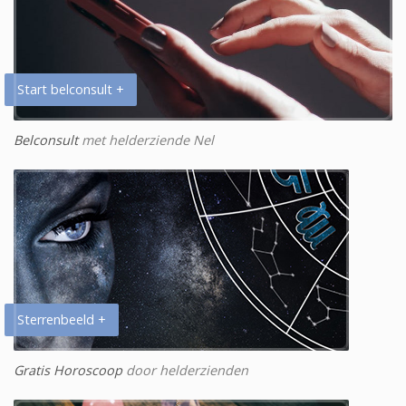
Start belconsult +
Belconsult
met helderziende Nel
Sterrenbeeld +
Gratis Horoscoop
door helderzienden