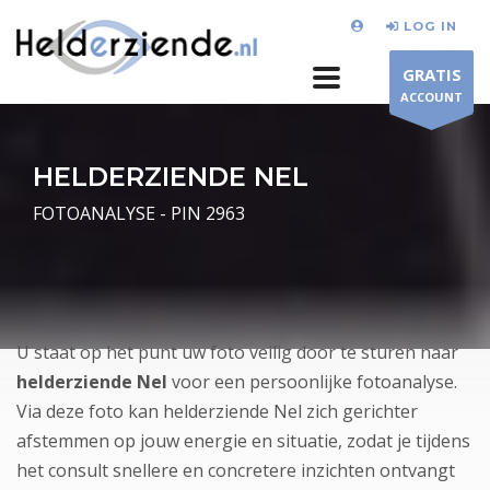
LOG IN
GRATIS
ACCOUNT
HELDERZIENDE NEL
FOTOANALYSE - PIN 2963
U staat op het punt uw foto veilig door te sturen naar
helderziende Nel
voor een persoonlijke fotoanalyse.
Via deze foto kan helderziende Nel zich gerichter
afstemmen op jouw energie en situatie, zodat je tijdens
het consult snellere en concretere inzichten ontvangt