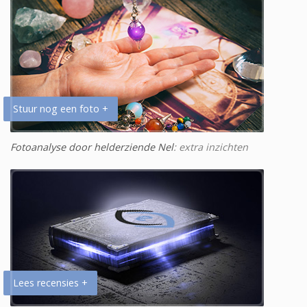
Stuur nog een foto +
Fotoanalyse door helderziende Nel
: extra inzichten
Lees recensies +