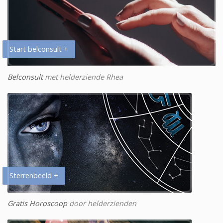
Start belconsult +
Belconsult
met helderziende Rhea
Sterrenbeeld +
Gratis Horoscoop
door helderzienden