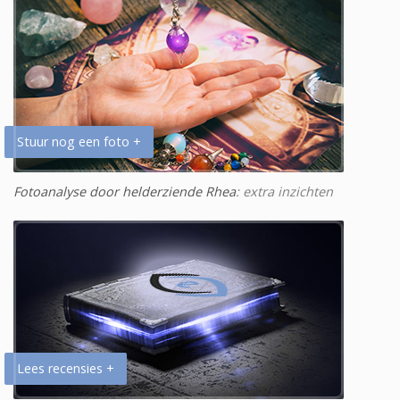
Stuur nog een foto +
Fotoanalyse door helderziende Rhea
: extra inzichten
Lees recensies +