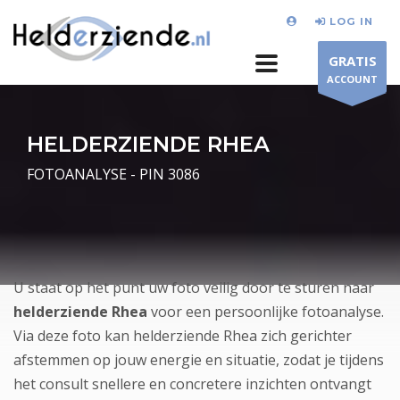
LOG IN
GRATIS
ACCOUNT
HELDERZIENDE RHEA
FOTOANALYSE - PIN 3086
U staat op het punt uw foto veilig door te sturen naar
helderziende Rhea
voor een persoonlijke fotoanalyse.
Via deze foto kan helderziende Rhea zich gerichter
afstemmen op jouw energie en situatie, zodat je tijdens
het consult snellere en concretere inzichten ontvangt