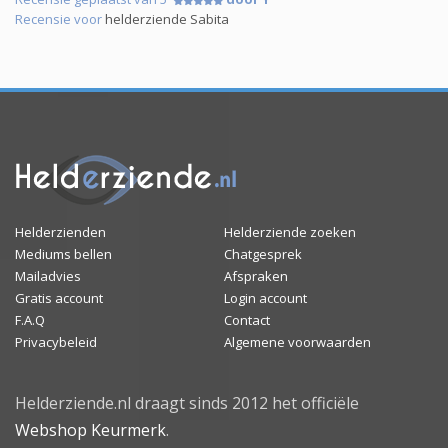
Recensie voor
helderziende Sabita
Helderzienden
Helderziende zoeken
Mediums bellen
Chatgesprek
Mailadvies
Afspraken
Gratis account
Login account
F.A.Q
Contact
Privacybeleid
Algemene voorwaarden
Helderziende.nl draagt sinds 2012 het officiële
Webshop Keurmerk
.