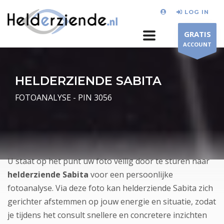
LOG IN
GRATIS
ACCOUNT
HELDERZIENDE SABITA
FOTOANALYSE - PIN 3056
U staat op het punt uw foto veilig door te sturen naar
helderziende Sabita
voor een persoonlijke
fotoanalyse. Via deze foto kan helderziende Sabita zich
gerichter afstemmen op jouw energie en situatie, zodat
je tijdens het consult snellere en concretere inzichten