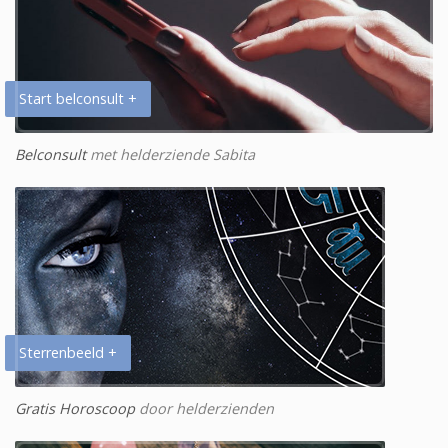
Start belconsult +
Belconsult
met helderziende Sabita
Sterrenbeeld +
Gratis Horoscoop
door helderzienden