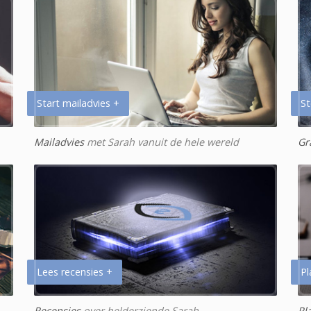
Start mailadvies +
St
Mailadvies
met Sarah vanuit de hele wereld
Gr
Lees recensies +
Pl
Recensies
over helderziende Sarah
Pl