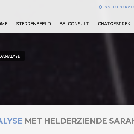
50 HELDERZI
OME
STERRENBEELD
BELCONSULT
CHATGESPREK
OANALYSE
ALYSE
MET HELDERZIENDE SARA