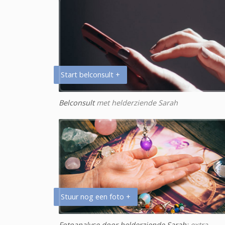
Start belconsult +
Belconsult
met helderziende Sarah
Stuur nog een foto +
Fotoanalyse door helderziende Sarah
: extra