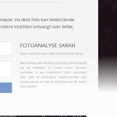
nalyse. Via deze foto kan helderziende
cretere inzichten ontvangt over liefde,
FOTOANALYSE SARAH
Stuur een foto door naar helderziende Sarah.
Met behulp van uw foto zal helderziende Sarah
via de telefoon of e-mail meer kunnen
vertellen. U kan meerdere foto's uploaden
naar één of meerdere helderzienden van
helderziende.nl. Het doorsturen van de foto's
zelf is gratis.