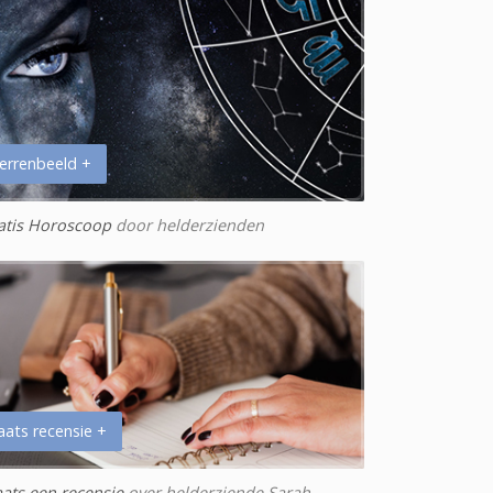
errenbeeld +
atis Horoscoop
door helderzienden
aats recensie +
aats een recensie
over helderziende Sarah