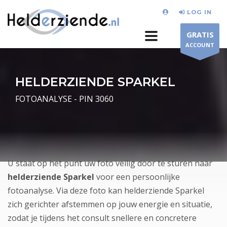
LOG IN
GRATIS
ACCOUNT
HELDERZIENDE SPARKEL
FOTOANALYSE - PIN 3060
U staat op het punt uw foto veilig door te sturen naar
helderziende Sparkel
voor een persoonlijke
fotoanalyse. Via deze foto kan helderziende Sparkel
zich gerichter afstemmen op jouw energie en situatie,
zodat je tijdens het consult snellere en concretere