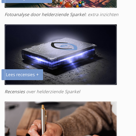
Fotoanalyse door helderziende Sparkel
: extra inzichten
Lees recensies +
Recensies
over helderziende Sparkel