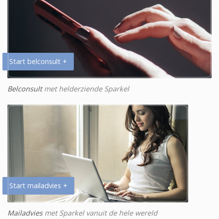
Start belconsult +
Belconsult
met helderziende Sparkel
Start mailadvies +
Mailadvies
met Sparkel vanuit de hele wereld