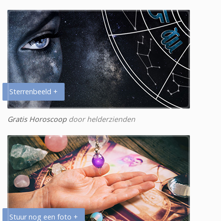
Sterrenbeeld +
Gratis Horoscoop
door helderzienden
Stuur nog een foto +