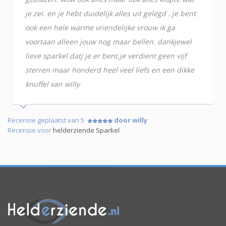
je zei. en je hebt duidelijk alles uit gelegd . je bent
ook een hele warme vriendelijke vrouw ik ga
voortaan alleen jouw nog maar bellen. dankjewel
lieve sparkel datj je er bent.je verdient geen vijf
sterren maar honderd heel veel liefs en een dikke
knuffel van willy
Recensie geplaatst van 5
door willy
Recensie voor
helderziende Sparkel