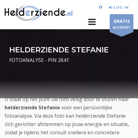
LOG IN
GRATIS
ACCOUNT
HELDERZIENDE STEFANIE
FOTOANALYSE - PIN 2641
U staat op het punt uw foto veilig door te sturen naar
helderziende Stefanie
voor een persoonlijke
fotoanalyse. Via deze foto kan helderziende Stefanie
zich gerichter afstemmen op jouw energie en situatie,
zodat je tijdens het consult snellere en concretere