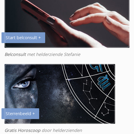
Start belconsult +
Belconsult
met helderziende Stefanie
Sterrenbeeld +
Gratis Horoscoop
door helderzienden