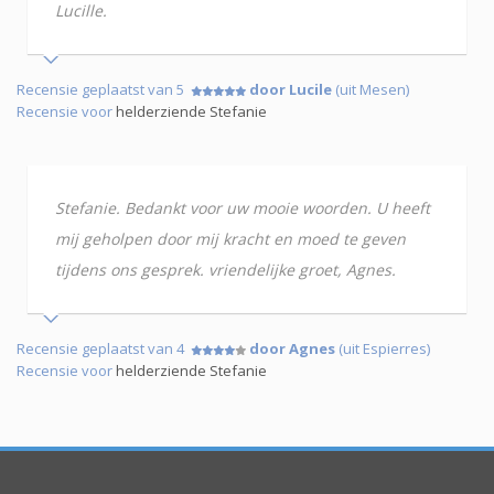
Lucille.
Recensie geplaatst van 5
door Lucile
(uit Mesen)
Recensie voor
helderziende Stefanie
Stefanie. Bedankt voor uw mooie woorden. U heeft
mij geholpen door mij kracht en moed te geven
tijdens ons gesprek. vriendelijke groet, Agnes.
Recensie geplaatst van 4
door Agnes
(uit Espierres)
Recensie voor
helderziende Stefanie