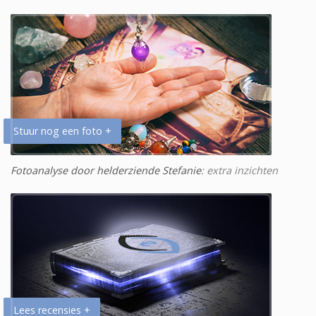
Stuur nog een foto +
Fotoanalyse door helderziende Stefanie
: extra inzichten
Lees recensies +