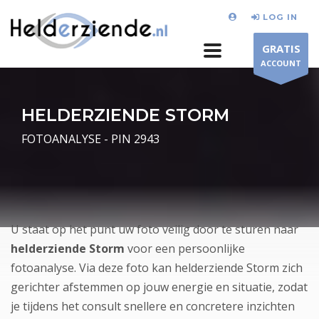
LOG IN
GRATIS
ACCOUNT
HELDERZIENDE STORM
FOTOANALYSE - PIN 2943
U staat op het punt uw foto veilig door te sturen naar
helderziende Storm
voor een persoonlijke
fotoanalyse. Via deze foto kan helderziende Storm zich
gerichter afstemmen op jouw energie en situatie, zodat
je tijdens het consult snellere en concretere inzichten