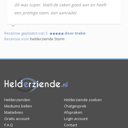
dit was super. Voelt de zaken goed aan en heeft
een prettige stem, een aanrader.
Recensie geplaatst van 5
door Ineke
Recensie voor
helderziende Storm
Helderzienden
Helderziende zoeken
Mediums bellen
Chatgesprek
Mailadvies
Afspraken
Gratis account
Login account
F.A.Q
Contact