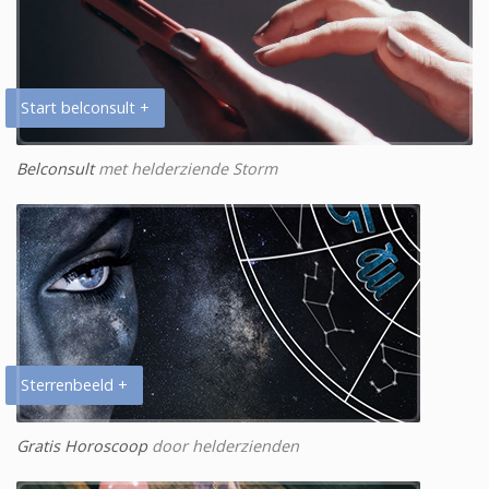
Start belconsult +
Belconsult
met helderziende Storm
Sterrenbeeld +
Gratis Horoscoop
door helderzienden