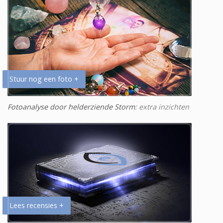
Stuur nog een foto +
Fotoanalyse door helderziende Storm
: extra inzichten
Lees recensies +