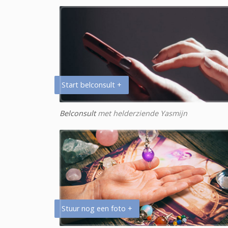
Start belconsult +
Belconsult
met helderziende Yasmijn
Stuur nog een foto +