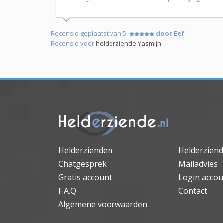
Recensie geplaatst van 5
door Eef
Recensie voor
helderziende Yasmijn
Helderzienden
Helderzien
Chatgesprek
Mailadvies
Gratis account
Login accou
F.A.Q
Contact
Algemene voorwaarden