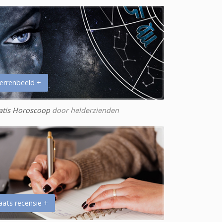
errenbeeld +
atis Horoscoop
door helderzienden
aats recensie +