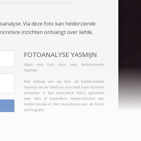
oanalyse. Via deze foto kan helderziende
ncretere inzichten ontvangt over liefde,
FOTOANALYSE YASMIJN
Stuur een foto door naar helderziende
Yasmijn.
Met behulp van uw foto zal helderziende
Yasmijn via de telefoon of e-mail meer kunnen
vertellen. U kan meerdere foto's uploaden
naar één of meerdere helderzienden van
helderziende.nl. Het doorsturen van de foto's
zelf is gratis.