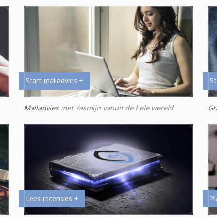
Start mailadvies +
St
Mailadvies
met Yasmijn vanuit de hele wereld
Gr
Lees recensies +
Pl