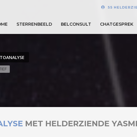
55 HELDERZI
OME
STERRENBEELD
BELCONSULT
CHATGESPREK
TOANALYSE
TIEF
ALYSE
MET HELDERZIENDE YASM