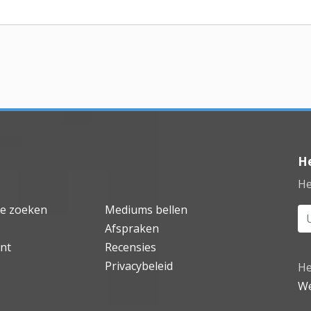
He
He
de zoeken
Mediums bellen
Uw
Afspraken
nt
Recensies
Privacybeleid
He
We