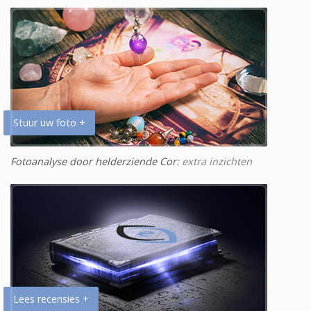
Stuur uw foto +
Fotoanalyse door helderziende Cor
: extra inzichten
Lees recensies +