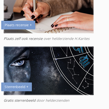
Plaats recensie +
Plaats zelf ook recensie
over helderziende H.Karites
Sterrenbeeld +
Gratis sterrenbeeld
door helderzienden