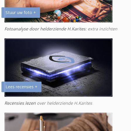
Stuur uw foto +
Fotoanalyse door helderziende H.Karites
: extra inzichten
Lees recensies +
Recensies lezen
over helderziende H.Karites