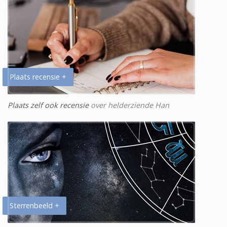
Plaats recensie +
Plaats zelf ook recensie
over helderziende Han
Sterrenbeeld +