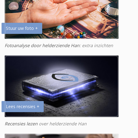
Stuur uw foto +
Fotoanalyse door helderziende Han
: extra inzichten
Lees recensies +
Recensies lezen
over helderziende Han