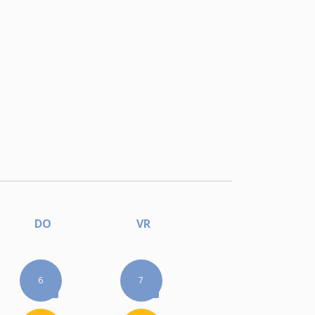
DO
VR
6
7