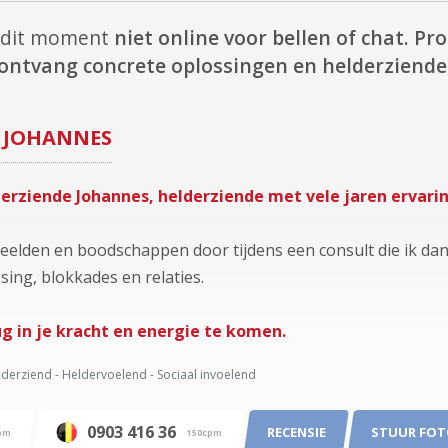
p dit moment
niet online voor bellen of chat.
Pro
ontvang concrete oplossingen en helderziende 
JOHANNES
erziende Johannes, helderziende met vele jaren ervarin
e beelden en boodschappen door tijdens een consult die ik dan
sing, blokkades en relaties.
ug in je kracht en energie te komen.
derziend - Heldervoelend - Sociaal invoelend
0903 416 36
RECENSIE
STUUR FO
pm
150cpm