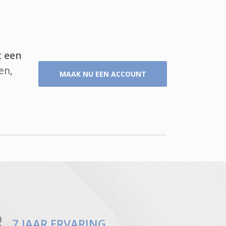
t een
en,
MAAK NU EEN ACCOUNT
7 JAAR ERVARING