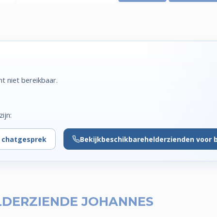
t niet bereikbaar.
ijn:
r chatgesprek
Bekijk
beschikbare
helderzienden voor 
LDERZIENDE JOHANNES