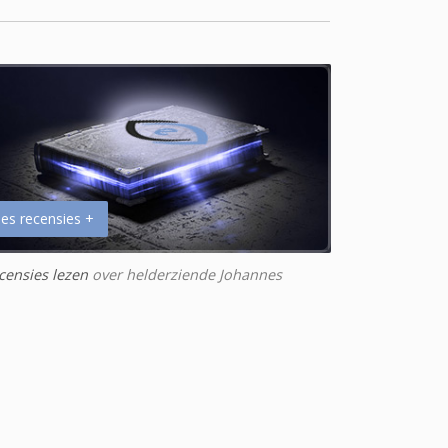
es recensies +
censies lezen
over helderziende Johannes