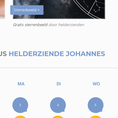
Sterrenbeeld +
Gratis sterrenbeeld
door helderzienden
US
HELDERZIENDE JOHANNES
MA
DI
WO
3
4
5