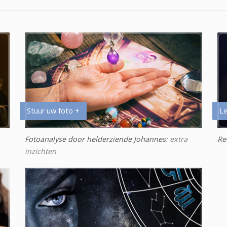
Stuur uw foto +
Le
Fotoanalyse door helderziende Johannes
: extra
Re
inzichten