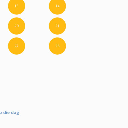
13
14
20
21
27
28
p die dag