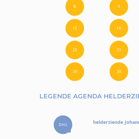
8
9
15
16
22
23
29
30
LEGENDE AGENDA HELDERZI
helderziende Johan
DAG