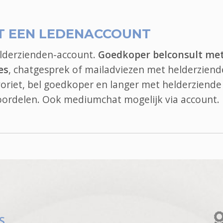
T EEN LEDENACCOUNT
elderzienden-account.
Goedkoper belconsult me
es
, chatgesprek of mailadviezen met helderziend
avoriet, bel goedkoper en langer met helderziende
voordelen. Ook
mediumchat
mogelijk via account.
S