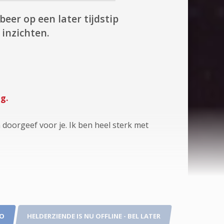
beer op een later tijdstip
inzichten.
g.
 doorgeef voor je. Ik ben heel sterk met
TO
HELDERZIENDE IS NU OFFLINE - BEL LATER