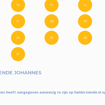
10
11
12
17
18
19
24
25
26
31
ENDE JOHANNES
nes heeft aangegeven aanwezig te zijn op helderziende.nl o