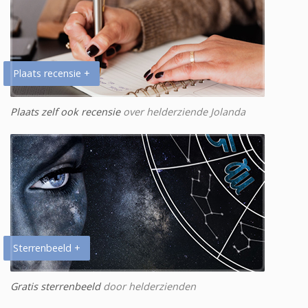
Plaats recensie +
Plaats zelf ook recensie
over helderziende Jolanda
Sterrenbeeld +
Gratis sterrenbeeld
door helderzienden