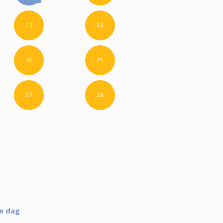
13
14
20
21
27
28
ie dag