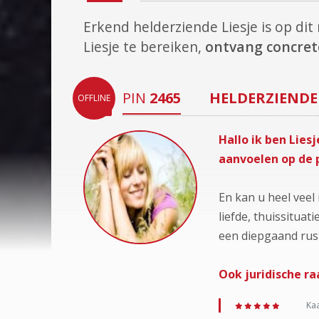
Erkend helderziende Liesje is op d
Liesje te bereiken,
ontvang concrete
PIN
2465
HELDERZIENDE
OFFLINE
Hallo ik ben Lie
aanvoelen op de 
En kan u heel veel
liefde, thuissituat
een diepgaand rus
Ook juridische r
Kaa