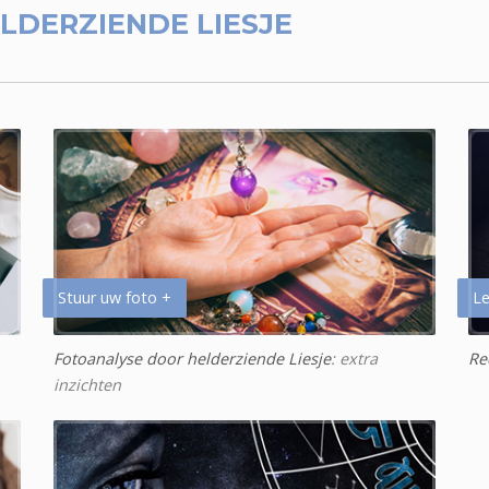
LDERZIENDE LIESJE
Stuur uw foto +
Le
Fotoanalyse door helderziende Liesje
: extra
Re
inzichten