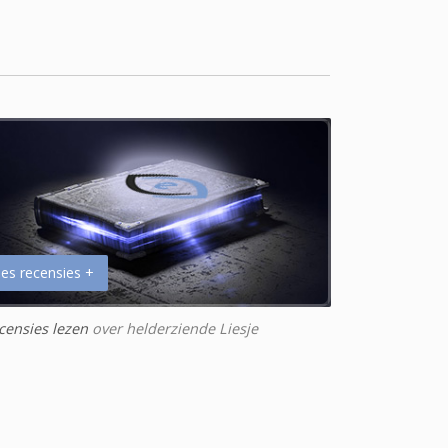
es recensies +
censies lezen
over helderziende Liesje