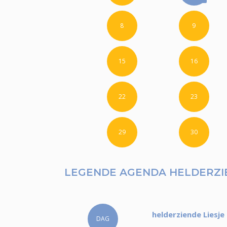
8
9
15
16
22
23
29
30
LEGENDE AGENDA HELDERZIE
helderziende Liesje
DAG