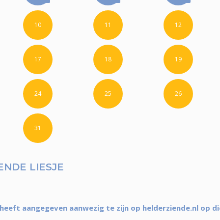
10
11
12
17
18
19
24
25
26
31
NDE LIESJE
 heeft aangegeven aanwezig te zijn op helderziende.nl op d