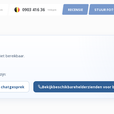
0903 416 36
RECENSIE
STUUR FO
pm
150cpm
iet bereikbaar.
ijn:
r chatgesprek
Bekijk
beschikbare
helderzienden voor 