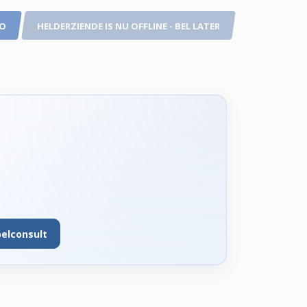
TO
HELDERZIENDE IS NU OFFLINE - BEL LATER
belconsult