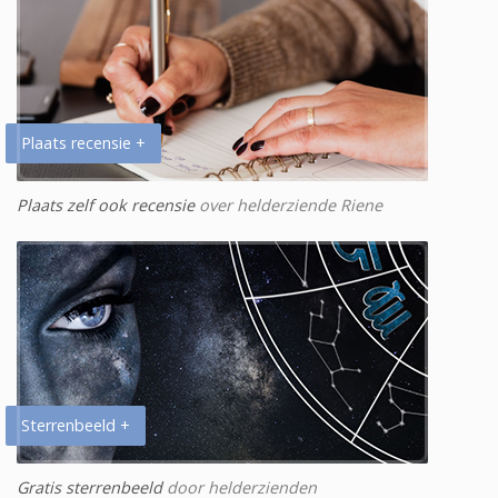
Plaats recensie +
Plaats zelf ook recensie
over helderziende Riene
Sterrenbeeld +
Gratis sterrenbeeld
door helderzienden