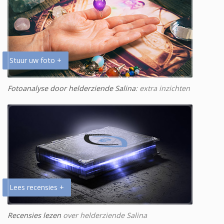
Stuur uw foto +
Fotoanalyse door helderziende Salina
: extra inzichten
Lees recensies +
Recensies lezen
over helderziende Salina