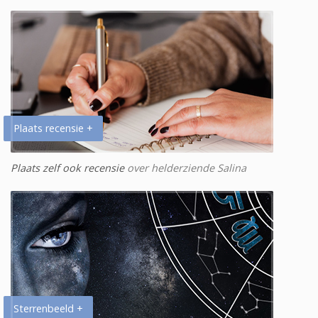
Plaats recensie +
Plaats zelf ook recensie
over helderziende Salina
Sterrenbeeld +