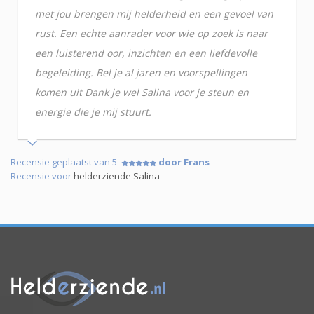
met jou brengen mij helderheid en een gevoel van
rust. Een echte aanrader voor wie op zoek is naar
een luisterend oor, inzichten en een liefdevolle
begeleiding. Bel je al jaren en voorspellingen
komen uit Dank je wel Salina voor je steun en
energie die je mij stuurt.
Recensie geplaatst van 5
door Frans
Recensie voor
helderziende Salina