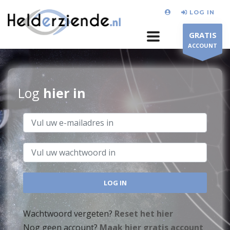
LOG IN
GRATIS
ACCOUNT
Log
hier in
Wachtwoord vergeten?
Reset het hier
Nog geen account?
Maak hier gratis account