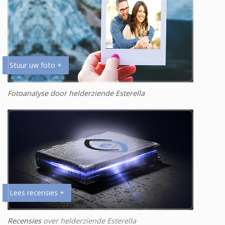
Stuur uw foto +
Fotoanalyse door helderziende Esterella
Lees recensies +
Recensies
over helderziende Esterella