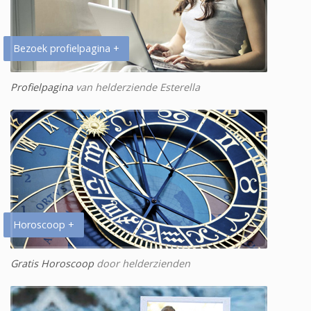
Bezoek profielpagina +
Profielpagina
van helderziende Esterella
Horoscoop +
Gratis Horoscoop
door helderzienden