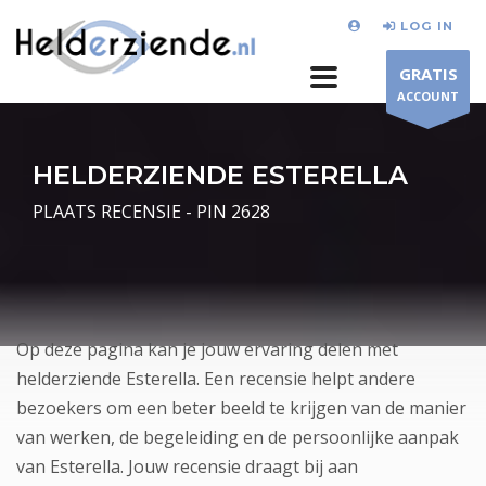
LOG IN
GRATIS
ACCOUNT
HELDERZIENDE ESTERELLA
PLAATS RECENSIE - PIN 2628
Op deze pagina kan je jouw ervaring delen met
helderziende Esterella. Een recensie helpt andere
bezoekers om een beter beeld te krijgen van de manier
van werken, de begeleiding en de persoonlijke aanpak
van Esterella. Jouw recensie draagt bij aan