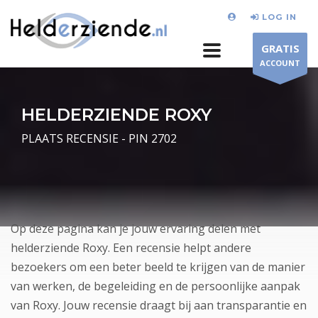
LOG IN
GRATIS
ACCOUNT
HELDERZIENDE ROXY
PLAATS RECENSIE - PIN 2702
Op deze pagina kan je jouw ervaring delen met
helderziende Roxy. Een recensie helpt andere
bezoekers om een beter beeld te krijgen van de manier
van werken, de begeleiding en de persoonlijke aanpak
van Roxy. Jouw recensie draagt bij aan transparantie en