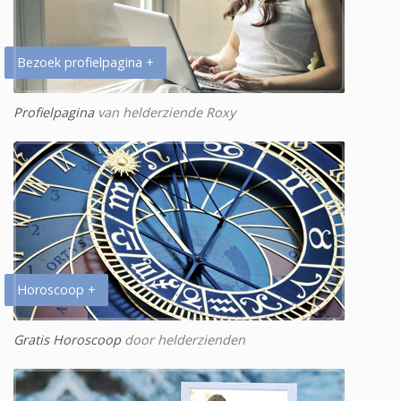
Bezoek profielpagina +
Profielpagina
van helderziende Roxy
Horoscoop +
Gratis Horoscoop
door helderzienden