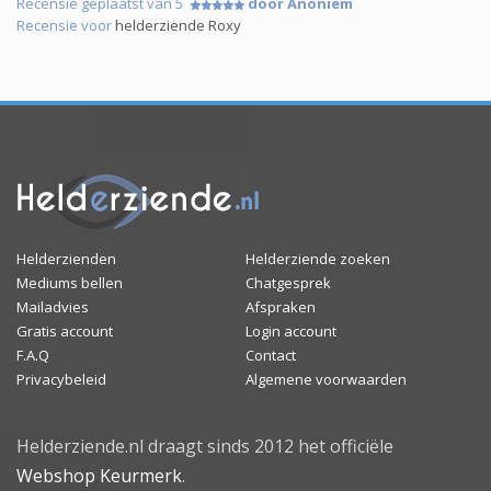
Recensie geplaatst van 5
door Anoniem
Recensie voor
helderziende Roxy
Helderzienden
Helderziende zoeken
Mediums bellen
Chatgesprek
Mailadvies
Afspraken
Gratis account
Login account
F.A.Q
Contact
Privacybeleid
Algemene voorwaarden
Helderziende.nl draagt sinds 2012 het officiële
Webshop Keurmerk
.