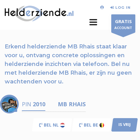
LOG IN
GRATIS
ACCOUNT
Erkend helderziende MB Rhais staat klaar
voor u,
ontvang concrete oplossingen en
helderziende inzichten via telefoon.
Bel nu
met helderziende MB Rhais, er zijn nu
geen
wachtenden voor u.
PIN
2010
MB RHAIS
IS VRIJ
BEL NL
BEL BE