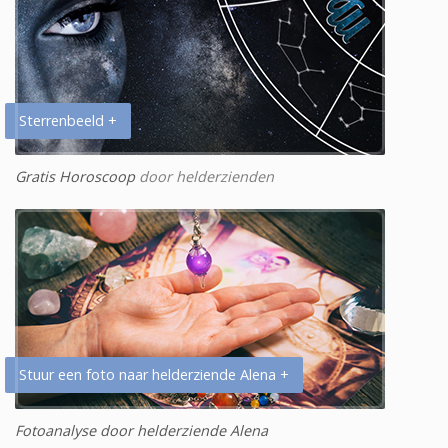
Sterrenbeeld +
Gratis Horoscoop
door helderzienden
Stuur een foto naar helderziende Alena +
Fotoanalyse door helderziende Alena