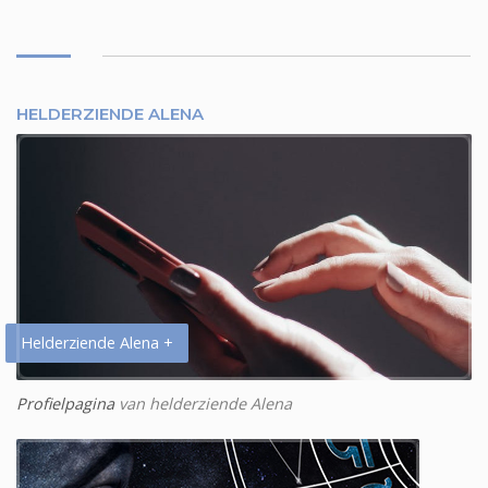
HELDERZIENDE ALENA
Helderziende Alena +
Profielpagina
van helderziende Alena