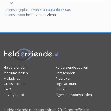
Recensie geplaatst van 5
door Sas
Recensie voor
helderziende Alena
Helderzienden
Helderziende zoeken
Mediums bellen
Chatgesprek
Mailadvies
Afspraken
Gratis account
Login account
F.A.Q
Contact
Privacybeleid
Algemene voorwaarden
Helderziende.nl draagt sinds 2012 het officiële