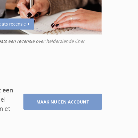
aats recensie +
aats een recensie
over helderziende Cher
t een
el
MAAK NU EEN ACCOUNT
niet