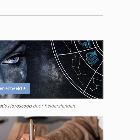
errenbeeld +
atis Horoscoop
door helderzienden