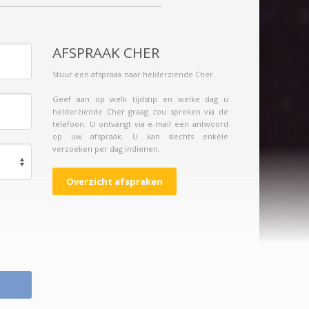
AFSPRAAK CHER
Stuur een afspraak naar helderziende Cher.
Geef aan op welk tijdstip en welke dag u
helderziende Cher graag zou spreken via de
telefoon. U ontvangt via e-mail een antwoord
op uw afspraak. U kan slechts enkele
verzoeken per dag indienen.
Overzicht afspraken