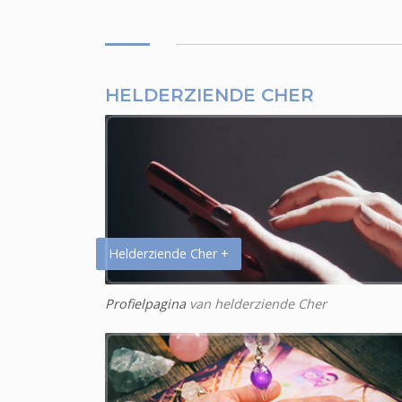
HELDERZIENDE CHER
Helderziende Cher +
Profielpagina
van helderziende Cher