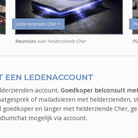
Lees recensies Cher +
Pl
Recensies
over helderziende Cher
Pl
T EEN LEDENACCOUNT
elderzienden-account.
Goedkoper belconsult me
hatgesprek of mailadviezen met helderzienden, st
bel goedkoper en langer met helderziende Cher, ge
diumchat
mogelijk via account.