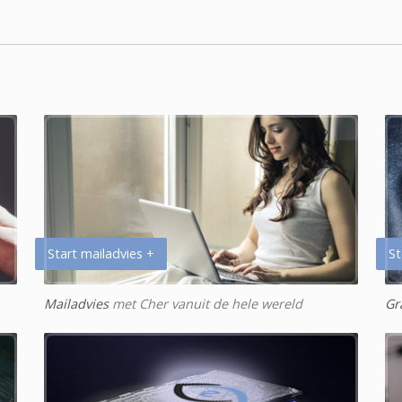
Start mailadvies +
St
Mailadvies
met Cher vanuit de hele wereld
Gr