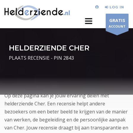
LOG IN
GRATIS
ACCOUNT
HELDERZIENDE CHER
PLAATS RECENSIE - PIN 2843
Op deze pagina kan je jouw ervaring delen met
helderziende Cher. Een recensie helpt andere
bezoekers om een beter beeld te krijgen van de manier
van werken, de begeleiding en de persoonlijke aanpak
van Cher. Jouw recensie draagt bij aan transparantie en