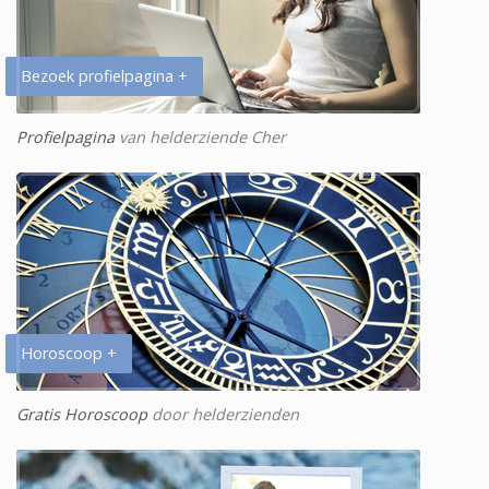
Bezoek profielpagina +
Profielpagina
van helderziende Cher
Horoscoop +
Gratis Horoscoop
door helderzienden