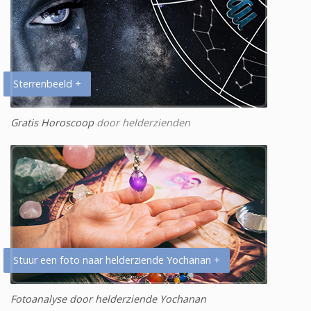
Sterrenbeeld +
Gratis Horoscoop
door helderzienden
Stuur een foto naar helderziende Yochanan +
Fotoanalyse door helderziende Yochanan