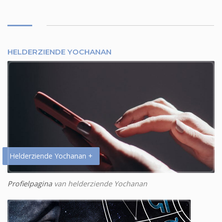
HELDERZIENDE YOCHANAN
Helderziende Yochanan +
Profielpagina
van helderziende Yochanan