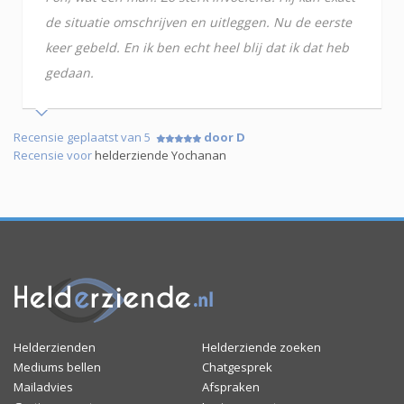
de situatie omschrijven en uitleggen. Nu de eerste
keer gebeld. En ik ben echt heel blij dat ik dat heb
gedaan.
Recensie geplaatst van 5
door D
Recensie voor
helderziende Yochanan
Helderzienden
Helderziende zoeken
Mediums bellen
Chatgesprek
Mailadvies
Afspraken