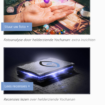
Stuur uw foto +
Fotoanalyse door helderziende Yochanan
: extra inzichten
Lees recensies +
Recensies lezen
over helderziende Yochanan