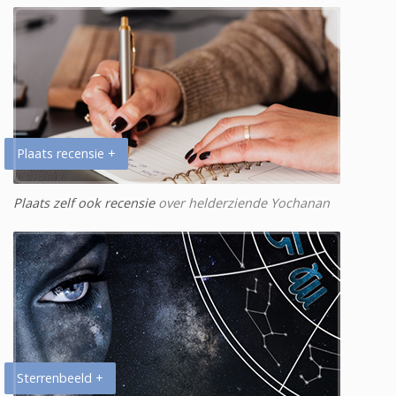
Plaats recensie +
Plaats zelf ook recensie
over helderziende Yochanan
Sterrenbeeld +