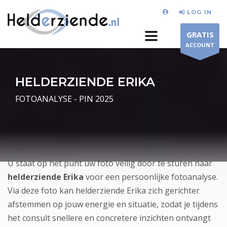
LOG IN
GRATIS
ACCOUNT
HELDERZIENDE ERIKA
FOTOANALYSE - PIN 2025
U staat op het punt uw foto veilig door te sturen naar
helderziende Erika
voor een persoonlijke fotoanalyse.
Via deze foto kan helderziende Erika zich gerichter
afstemmen op jouw energie en situatie, zodat je tijdens
het consult snellere en concretere inzichten ontvangt