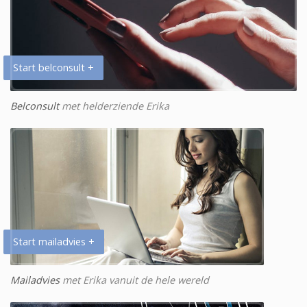
Start belconsult +
Belconsult
met helderziende Erika
Start mailadvies +
Mailadvies
met Erika vanuit de hele wereld