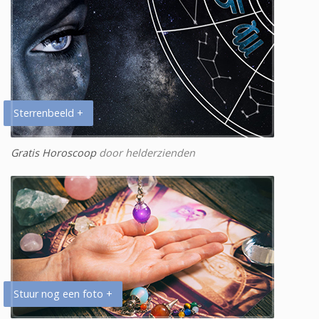
Sterrenbeeld +
Gratis Horoscoop
door helderzienden
Stuur nog een foto +