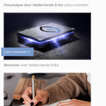
Fotoanalyse door helderziende Erika
: extra inzichten
Lees recensies +
Recensies
over helderziende Erika