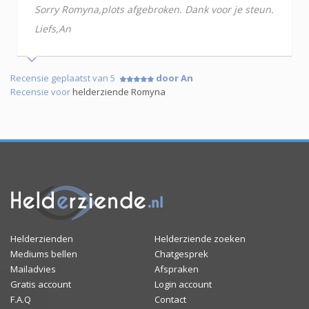
Sorry Romyna,plots afgebroken. Dank voor je steun.
Liefs,An
Recensie geplaatst van 5
door An
Recensie voor
helderziende Romyna
Helderzienden
Helderziende zoeken
Mediums bellen
Chatgesprek
Mailadvies
Afspraken
Gratis account
Login account
F.A.Q
Contact