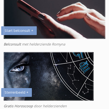
Start belconsult +
Belconsult
met helderziende Romyna
Sterrenbeeld +
Gratis Horoscoop
door helderzienden