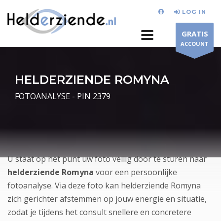
LOG IN
GRATIS
ACCOUNT
HELDERZIENDE ROMYNA
FOTOANALYSE - PIN 2379
U staat op het punt uw foto veilig door te sturen naar
helderziende Romyna
voor een persoonlijke
fotoanalyse. Via deze foto kan helderziende Romyna
zich gerichter afstemmen op jouw energie en situatie,
zodat je tijdens het consult snellere en concretere