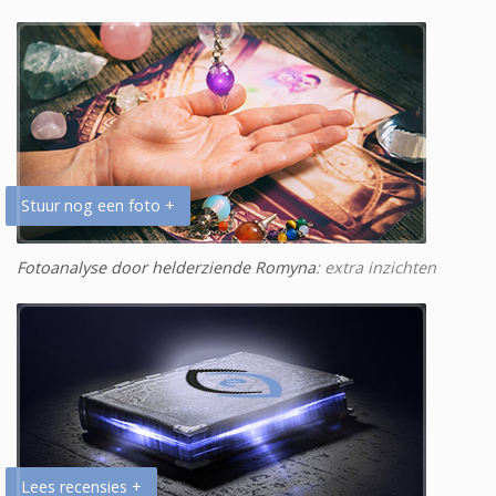
Stuur nog een foto +
Fotoanalyse door helderziende Romyna
: extra inzichten
Lees recensies +