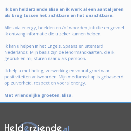
Ik ben helderziende Elisa en ik werk al een aantal jaren
als brug tussen het zichtbare en het onzichtbare.
Alles via energy, beelden en /of woorden ,intuitie en gevoel.
Ik ontvang informatie die u zeker kunnen helpen.
Ik kan u helpen in het Engels, Spaans en uiteraard
Nederlands. Mijn basis zijn de lenormandkaarten, die ik
gebruik en mij sturen naar u als persoon.
Ik help u met heling, verwerking en vooral groei naar
positiviteiten antwoorden. Mijn mediumschap is gebaseerd
op zuiverheid, respect en vooral energy.
Met vriendelijke groeten, Elisa.