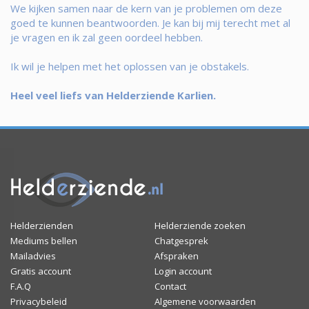
We kijken samen naar de kern van je problemen om deze
goed te kunnen beantwoorden. Je kan bij mij terecht met al
je vragen en ik zal geen oordeel hebben.
Ik wil je helpen met het oplossen van je obstakels.
Heel veel liefs van Helderziende Karlien.
Helderzienden
Helderziende zoeken
Mediums bellen
Chatgesprek
Mailadvies
Afspraken
Gratis account
Login account
F.A.Q
Contact
Privacybeleid
Algemene voorwaarden